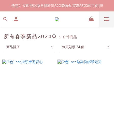
優惠2: 立即登記做會員即送$20購物金,買滿$300即可使用!
2件起包郵!(反應良好優惠期延長🎉!shop now!)
2件起包郵!(反應良好優惠期延長🎉!shop now!)
所有春季新品2024🌻
510 件商品
商品排序
每頁顯示 24 個