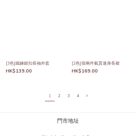
[3色]鐵鍊銀扣長袖外套
[2色]假兩件氣質連身長裙
HK$139.00
HK$169.00
1
2
3
4
門市地址