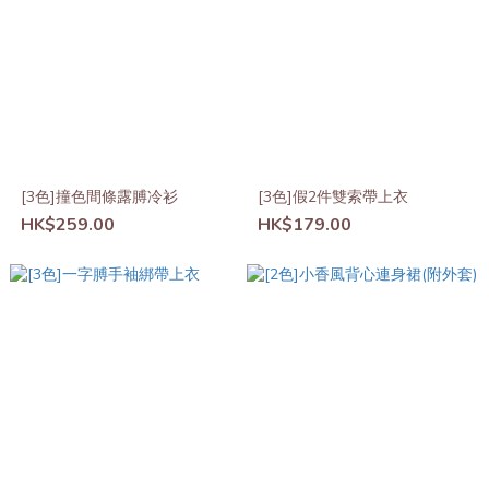
[3色]撞色間條露膊冷衫
[3色]假2件雙索帶上衣
HK$259.00
HK$179.00