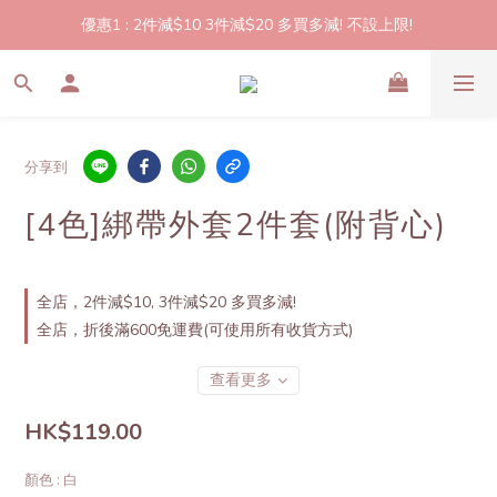
優惠1 : 2件減$10 3件減$20 多買多減! 不設上限! 
2件起包郵!(反應良好優惠期延長🎉!shop now!)
優惠2: 立即登記做會員即送$20購物金,買滿$300即可使用!
2件起包郵!(反應良好優惠期延長🎉!shop now!)
分享到
[4色]綁帶外套2件套(附背心)
全店，2件減$10, 3件減$20 多買多減!
全店，折後滿600免運費(可使用所有收貨方式)
查看更多
HK$119.00
顏色
: 白