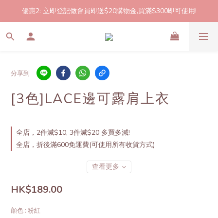
優惠2: 立即登記做會員即送$20購物金,買滿$300即可使用!
2件起包郵!(反應良好優惠期延長🎉!shop now!)
2件起包郵!(反應良好優惠期延長🎉!shop now!)
分享到
[3色]LACE邊可露肩上衣
全店，2件減$10, 3件減$20 多買多減!
全店，折後滿600免運費(可使用所有收貨方式)
查看更多
HK$189.00
顏色
: 粉紅