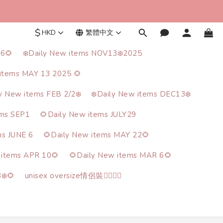
$
HKD
繁體中文
26🌻
❄️Daily New items NOV13❄️2025
items MAY 13 2025 🌻
ly New items FEB 2/2❄️
❄️Daily New items DEC13❄️
ems SEP1
🌻Daily New items JULY29
ms JUNE 6
🌻Daily New items MAY 22🌻
 items APR 10🌻
🌻Daily New items MAR 6🌻
❄️🌻
unisex oversize情侶裝🙋‍♂️🙋‍♀️