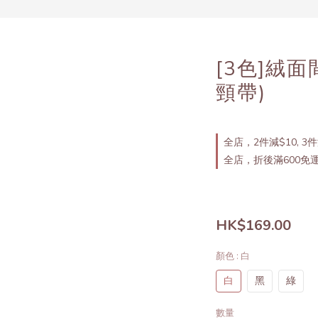
[3色]絨
頸帶)
全店，2件減$10, 3件
全店，折後滿600免
HK$169.00
顏色
: 白
白
黑
綠
數量