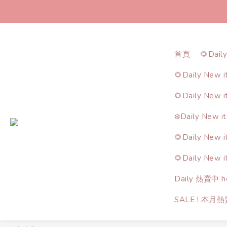
首頁
🌻Dail
🌻Daily New 
🌻Daily New 
❄️Daily New i
🌻Daily New 
🌻Daily New 
Daily 熱賣中 ho
SALE ! 本月