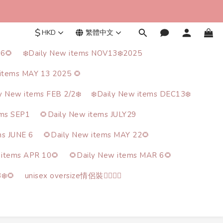
$
HKD
繁體中文
26🌻
❄️Daily New items NOV13❄️2025
items MAY 13 2025 🌻
ly New items FEB 2/2❄️
❄️Daily New items DEC13❄️
ems SEP1
🌻Daily New items JULY29
ms JUNE 6
🌻Daily New items MAY 22🌻
 items APR 10🌻
🌻Daily New items MAR 6🌻
❄️🌻
unisex oversize情侶裝🙋‍♂️🙋‍♀️