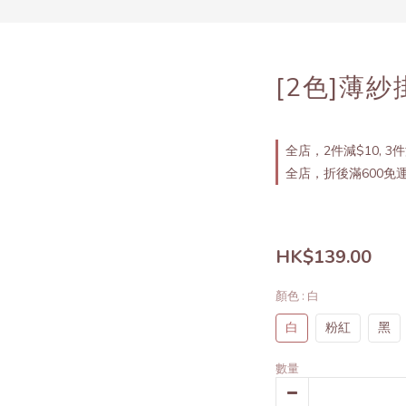
[2色]薄
全店，2件減$10, 3件
全店，折後滿600免
HK$139.00
顏色
: 白
白
粉紅
黑
數量