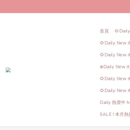
首頁
🌻Dail
🌻Daily New 
🌻Daily New 
❄️Daily New i
🌻Daily New 
🌻Daily New 
Daily 熱賣中 ho
SALE ! 本月