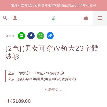
優惠2: 立即登記做會員即送$20購物金,買滿$300即可使用!
2件起包郵!(反應良好優惠期延長🎉!shop now!)
2件起包郵!(反應良好優惠期延長🎉!shop now!)
分享到
[2色](男女可穿)V領大23字體
波衫
全店，2件減$10, 3件減$20 多買多減!
全店，折後滿600免運費(可使用所有收貨方式)
查看更多
HK$189.00