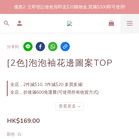
優惠2: 立即登記做會員即送$20購物金,買滿$300即可使用!
2件起包郵!(反應良好優惠期延長🎉!shop now!)
2件起包郵!(反應良好優惠期延長🎉!shop now!)
分享到
[2色]泡泡袖花邊圖案TOP
全店，2件減$10, 3件減$20 多買多減!
全店，折後滿600免運費(可使用所有收貨方式)
查看更多
HK$169.00
顏色
: 白