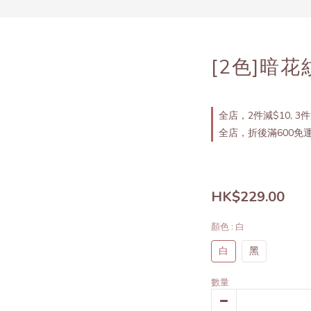
[2色]暗
全店，2件減$10, 3件
全店，折後滿600免
HK$229.00
顏色
: 白
白
黑
數量