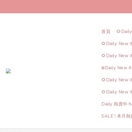
首頁
🌻Dail
🌻Daily New 
🌻Daily New 
❄️Daily New i
🌻Daily New 
🌻Daily New 
Daily 熱賣中 ho
SALE ! 本月