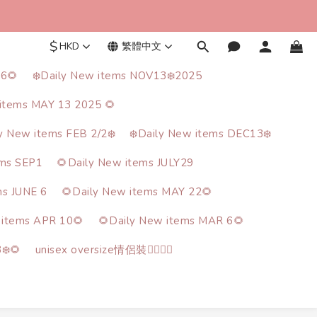
$
HKD
繁體中文
26🌻
❄️Daily New items NOV13❄️2025
items MAY 13 2025 🌻
ly New items FEB 2/2❄️
❄️Daily New items DEC13❄️
ems SEP1
🌻Daily New items JULY29
ms JUNE 6
🌻Daily New items MAY 22🌻
 items APR 10🌻
🌻Daily New items MAR 6🌻
❄️🌻
unisex oversize情侶裝🙋‍♂️🙋‍♀️