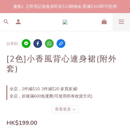
優惠2: 立即登記做會員即送$20購物金,買滿$300即可使用!
2件起包郵!(反應良好優惠期延長🎉!shop now!)
2件起包郵!(反應良好優惠期延長🎉!shop now!)
分享到
[2色]小香風背心連身裙(附外
套)
全店，2件減$10, 3件減$20 多買多減!
全店，折後滿600免運費(可使用所有收貨方式)
查看更多
HK$199.00