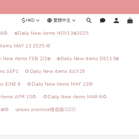
$
HKD
繁體中文
26🌻
❄️Daily New items NOV13❄️2025
items MAY 13 2025 🌻
ly New items FEB 2/2❄️
❄️Daily New items DEC13❄️
ems SEP1
🌻Daily New items JULY29
ms JUNE 6
🌻Daily New items MAY 22🌻
 items APR 10🌻
🌻Daily New items MAR 6🌻
❄️🌻
unisex oversize情侶裝🙋‍♂️🙋‍♀️