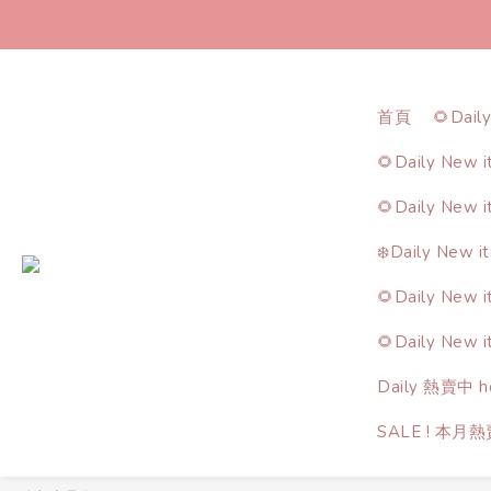
首頁
🌻Dail
🌻Daily New 
🌻Daily New 
❄️Daily New i
🌻Daily New 
🌻Daily New 
Daily 熱賣中 ho
SALE ! 本月