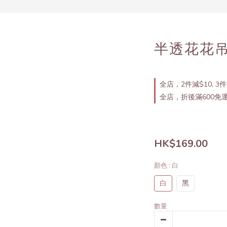
半透花花
全店，2件減$10, 3件
全店，折後滿600免
HK$169.00
顏色
: 白
白
黑
數量