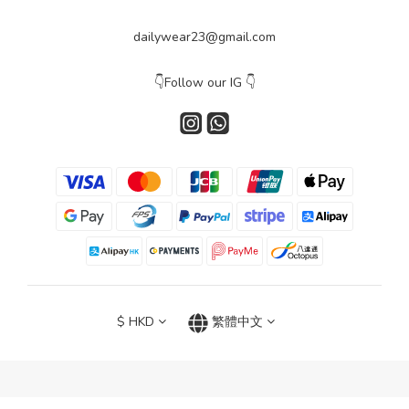
dailywear23@gmail.com
👇Follow our IG 👇
$
HKD
繁體中文