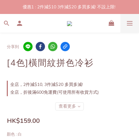
優惠1 : 2件減$10 3件減$20 多買多減! 不設上限! 
2件起包郵!(反應良好優惠期延長🎉!shop now!)
優惠2: 立即登記做會員即送$20購物金,買滿$300即可使用!
2件起包郵!(反應良好優惠期延長🎉!shop now!)
分享到
[4色]橫間紋拼色冷衫
全店，2件減$10, 3件減$20 多買多減!
全店，折後滿600免運費(可使用所有收貨方式)
查看更多
HK$159.00
顏色
: 白