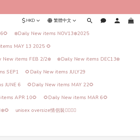
$
HKD
繁體中文
26🌻
❄️Daily New items NOV13❄️2025
items MAY 13 2025 🌻
ly New items FEB 2/2❄️
❄️Daily New items DEC13❄️
ems SEP1
🌻Daily New items JULY29
ms JUNE 6
🌻Daily New items MAY 22🌻
 items APR 10🌻
🌻Daily New items MAR 6🌻
❄️🌻
unisex oversize情侶裝🙋‍♂️🙋‍♀️