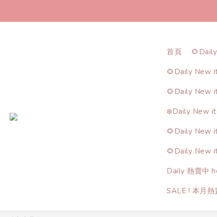
首頁
🌻Dail
🌻Daily New 
🌻Daily New 
❄️Daily New i
🌻Daily New 
🌻Daily New 
Daily 熱賣中 ho
SALE ! 本月