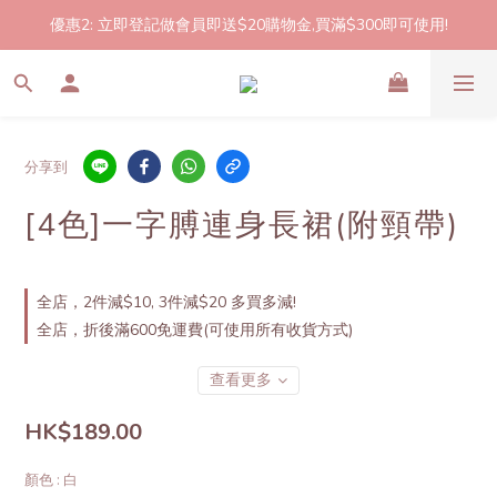
優惠2: 立即登記做會員即送$20購物金,買滿$300即可使用!
2件起包郵!(反應良好優惠期延長🎉!shop now!)
2件起包郵!(反應良好優惠期延長🎉!shop now!)
分享到
[4色]一字膊連身長裙(附頸帶)
全店，2件減$10, 3件減$20 多買多減!
全店，折後滿600免運費(可使用所有收貨方式)
查看更多
HK$189.00
顏色
: 白