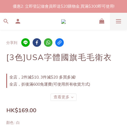
優惠2: 立即登記做會員即送$20購物金,買滿$300即可使用!
2件起包郵!(反應良好優惠期延長🎉!shop now!)
2件起包郵!(反應良好優惠期延長🎉!shop now!)
分享到
[3色]USA字體國旗毛毛衛衣
全店，2件減$10, 3件減$20 多買多減!
全店，折後滿600免運費(可使用所有收貨方式)
查看更多
HK$169.00
顏色
: 白