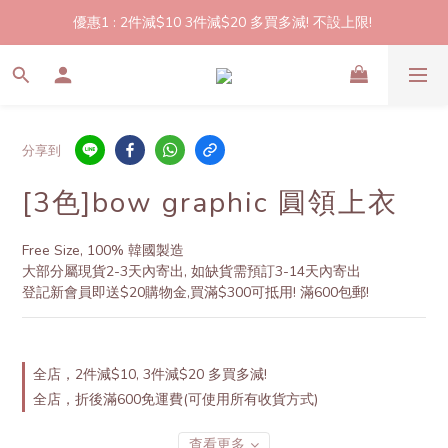
優惠1 : 2件減$10 3件減$20 多買多減! 不設上限! 
2件起包郵!(反應良好優惠期延長🎉!shop now!)
優惠2: 立即登記做會員即送$20購物金,買滿$300即可使用!
2件起包郵!(反應良好優惠期延長🎉!shop now!)
分享到
[3色]bow graphic 圓領上衣
Free Size, 100% 韓國製造
大部分屬現貨2-3天內寄出, 如缺貨需預訂3-14天內寄出
登記新會員即送$20購物金,買滿$300可抵用! 滿600包郵!
全店，2件減$10, 3件減$20 多買多減!
全店，折後滿600免運費(可使用所有收貨方式)
查看更多