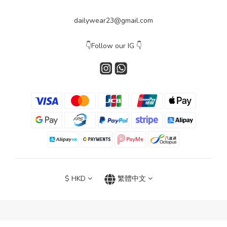
dailywear23@gmail.com
👇Follow our IG 👇
$
HKD
繁體中文