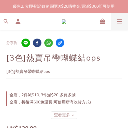
優惠2: 立即登記做會員即送$20購物金,買滿$300即可使用!
2件起包郵!(反應良好優惠期延長🎉!shop now!)
2件起包郵!(反應良好優惠期延長🎉!shop now!)
分享到
[3色]熱賣吊帶蝴蝶結ops
[3色]熱賣吊帶蝴蝶結ops
全店，2件減$10, 3件減$20 多買多減!
全店，折後滿600免運費(可使用所有收貨方式)
查看更多