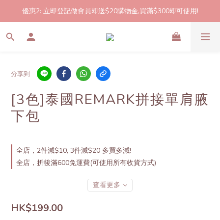
優惠2: 立即登記做會員即送$20購物金,買滿$300即可使用!
2件起包郵!(反應良好優惠期延長🎉!shop now!)
2件起包郵!(反應良好優惠期延長🎉!shop now!)
分享到
[3色]泰國REMARK拼接單肩腋
下包
全店，2件減$10, 3件減$20 多買多減!
全店，折後滿600免運費(可使用所有收貨方式)
查看更多
HK$199.00