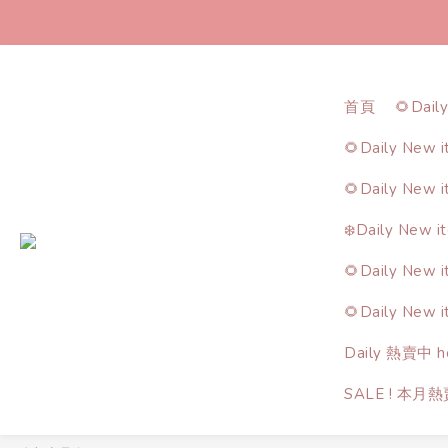
首頁
🌻Dail
🌻Daily New 
🌻Daily New 
❄️Daily New i
🌻Daily New 
🌻Daily New 
Daily 熱賣中 ho
SALE ! 本月