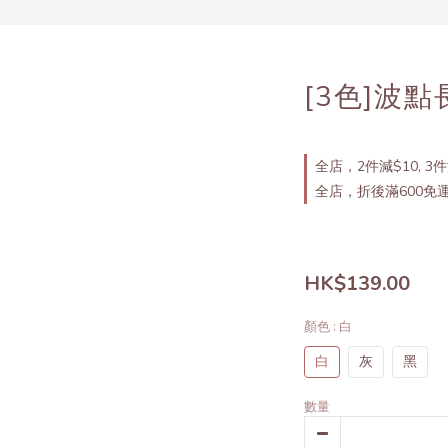
[3色]波
全店，2件減$10, 3件
全店，折後滿600免
HK$139.00
顏色
: 白
白
灰
黑
數量