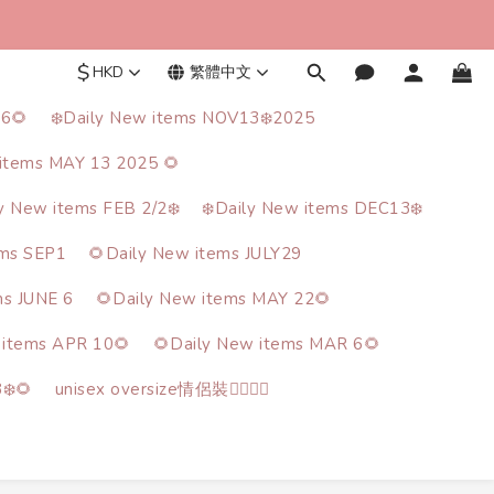
$
HKD
繁體中文
26🌻
❄️Daily New items NOV13❄️2025
items MAY 13 2025 🌻
ly New items FEB 2/2❄️
❄️Daily New items DEC13❄️
ems SEP1
🌻Daily New items JULY29
ms JUNE 6
🌻Daily New items MAY 22🌻
 items APR 10🌻
🌻Daily New items MAR 6🌻
❄️🌻
unisex oversize情侶裝🙋‍♂️🙋‍♀️