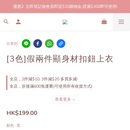
優惠2: 立即登記做會員即送$20購物金,買滿$300即可使用!
2件起包郵!(反應良好優惠期延長🎉!shop now!)
2件起包郵!(反應良好優惠期延長🎉!shop now!)
分享到
[3色]假兩件顯身材扣鈕上衣
全店，2件減$10, 3件減$20 多買多減!
全店，折後滿600免運費(可使用所有收貨方式)
查看更多
HK$199.00
顏色
: 黑