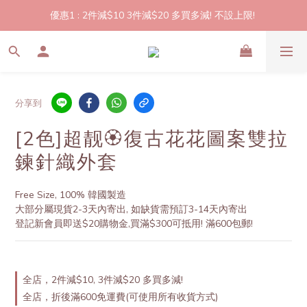
優惠1 : 2件減$10 3件減$20 多買多減! 不設上限! 
2件起包郵!(反應良好優惠期延長🎉!shop now!)
優惠2: 立即登記做會員即送$20購物金,買滿$300即可使用!
2件起包郵!(反應良好優惠期延長🎉!shop now!)
分享到
[2色]超靓🏵️復古花花圖案雙拉
鍊針織外套
Free Size, 100% 韓國製造
大部分屬現貨2-3天內寄出, 如缺貨需預訂3-14天內寄出
登記新會員即送$20購物金,買滿$300可抵用! 滿600包郵!
全店，2件減$10, 3件減$20 多買多減!
全店，折後滿600免運費(可使用所有收貨方式)