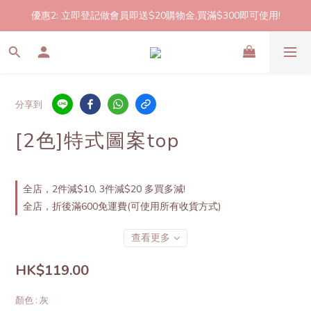
優惠2: 立即登記做會員即送$20購物金,買滿$300即可使用!
2件起包郵!(反應良好優惠期延長🎉!shop now!)
2件起包郵!(反應良好優惠期延長🎉!shop now!)
分享到
[2色]特式圖案top
全店，2件減$10, 3件減$20 多買多減!
全店，折後滿600免運費(可使用所有收貨方式)
查看更多
HK$119.00
顏色
: 灰