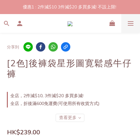
優惠1 : 2件減$10 3件減$20 多買多減! 不設上限! 
2件起包郵!(反應良好優惠期延長🎉!shop now!)
優惠2: 立即登記做會員即送$20購物金,買滿$300即可使用!
2件起包郵!(反應良好優惠期延長🎉!shop now!)
分享到
[2色]後褲袋星形圖寛鬆感牛仔
褲
全店，2件減$10, 3件減$20 多買多減!
全店，折後滿600免運費(可使用所有收貨方式)
查看更多
HK$239.00