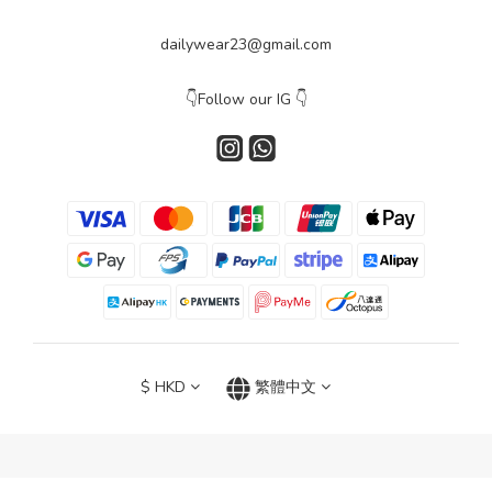
dailywear23@gmail.com
👇Follow our IG 👇
$
HKD
繁體中文