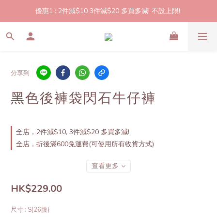
優惠1 : 2件減$10 3件減$20 多買多減! 不設上限! 
2件起包郵!(反應良好優惠期延長🎉!shop now!)
優惠2: 立即登記做會員即送$20購物金,買滿$300即可使用!
2件起包郵!(反應良好優惠期延長🎉!shop now!)
分享到
黑色後褲袋閃石牛仔褲
全店，2件減$10, 3件減$20 多買多減!
全店，折後滿600免運費(可使用所有收貨方式)
查看更多
HK$229.00
尺寸
: S(26腰)