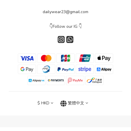
dailywear23@gmail.com
👇Follow our IG 👇
$
HKD
繁體中文