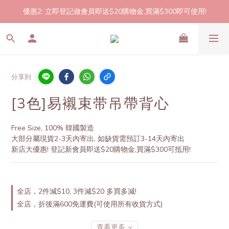
優惠2: 立即登記做會員即送$20購物金,買滿$300即可使用!
2件起包郵!(反應良好優惠期延長🎉!shop now!)
2件起包郵!(反應良好優惠期延長🎉!shop now!)
分享到
[3色]易襯束带吊帶背心
Free Size, 100% 韓國製造
大部分屬現貨2-3天內寄出, 如缺貨需預訂3-14天內寄出
新店大優惠! 登記新會員即送$20購物金,買滿$300可抵用!
全店，2件減$10, 3件減$20 多買多減!
全店，折後滿600免運費(可使用所有收貨方式)
查看更多