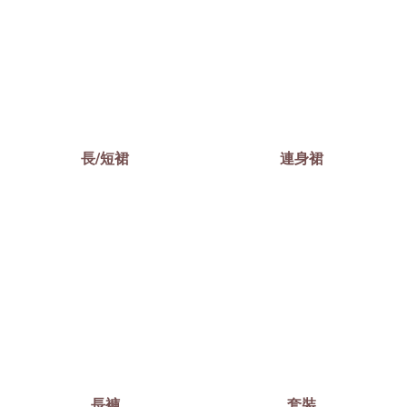
長/短裙
連身裙
長褲
套裝