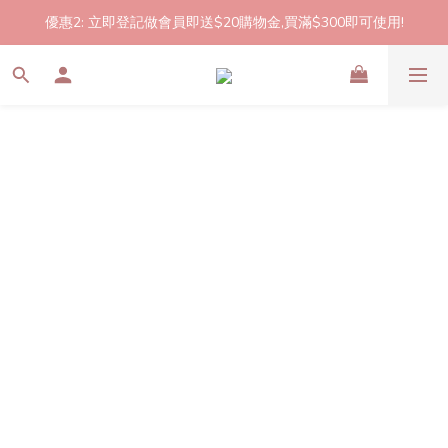
優惠2: 立即登記做會員即送$20購物金,買滿$300即可使用!
2件起包郵!(反應良好優惠期延長🎉!shop now!)
2件起包郵!(反應良好優惠期延長🎉!shop now!)